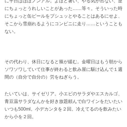
に平日はほぼノンアル。よほど暑い、やる気が出ない、逆
にちょっとうれしいことがあった……等々。そういった時
にちょっと缶ビールをプシュッとやることはあるにせよ、
そこから雪崩れるようにコンビニに走り……ということも
ない。
その代わり、休日になると箍が緩む。金曜日はもう朝から
ソワソワしていて仕事が終わると飲み屋に駆け込んで１週
間の（自分で自分の）労をねぎらう。
たいていは、サイゼリア。小エビのサラダやエスカルゴ、
青豆温サラダなんかを好き放題頼んで白ワインをだいたい
いつも500ml。小デカンタを２回。冷えてるのを飲みたい
から小を２回。