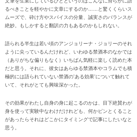
文筆を生業にしているひとというのはこんなに滑らかに語
るべきことを軽やかに文章にするのか……と驚くくらいス
ムーズで、砕け方やスパイスの分量、誠実さのバランスが
絶妙。もしかすると翻訳の力もあるのかもしれない。
語られる半生は若い頃のアンジョリーナ・ジョリーのそれ
ように尖っているんだけれど、いわゆる禁酒本のなかでは
（ありがちな偏りもなく）いちばん気軽に楽しく読めた本
だと思う。それに、彼女はあらゆる禁酒本やコラムでも積
極的には語られていない禁酒の’ある効果’について触れて
いて、それがとても興味深かった。
その効果がわたし自身の身に起こるのかは、目下絶賛わが
身を使って実験中なわけだけれども、何かピンとくること
があったらそれはどこかにタイミングで記事にしたいなと
思う。